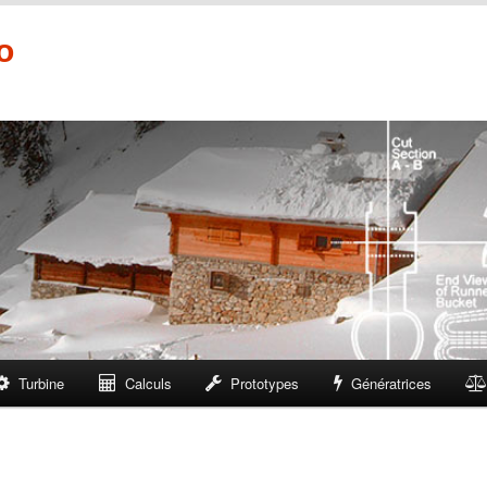
o
Turbine
Calculs
Prototypes
Génératrices