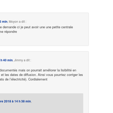
5 min
,
Moyon
a dit :
 me demande ci je peut avoir une une petite centrale
me répondre
 h 40 min
,
Jimmy
a dit :
documentés mais on pourrait améliorer la lisibilité en
t et les dates de diffusion. Ainsi vous pourriez corriger les
ts de l’électricité). Cordialement
e 2018 à 14 h 38 min
,