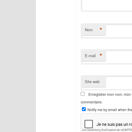
*
Nom
*
E-mail
Site web
Enregistrer mon nom, mon e
commentaire.
Notify me by email when th