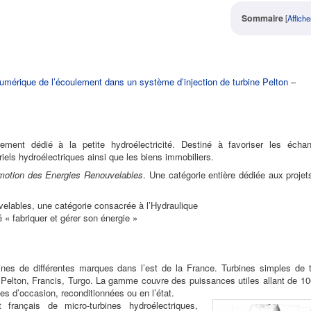
Sommaire
[
Affiche
umérique de l’écoulement dans un système d’injection de turbine Pelton
–
ement dédié à la petite hydroélectricité. Destiné à favoriser les écha
riels hydroélectriques ainsi que les biens immobiliers.
omotion des Energies Renouvelables
. Une catégorie entière dédiée aux projet
elables, une catégorie consacrée à l’Hydraulique
é « fabriquer et gérer son énergie »
ines de différentes marques dans l’est de la France. Turbines simples de 
, Pelton, Francis, Turgo. La gamme couvre des puissances utiles allant de 1
es d’occasion, reconditionnées ou en l’état.
français de micro-turbines hydroélectriques,