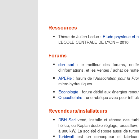
principal
Ressources
Thèse de Julien Leduc :
Etude physique et n
L’ECOLE CENTRALE DE LYON – 2010
Forums
dbh sarl
: le meilleur des forums, entièr
d’informations, et les ventes / achat de maté
APERe
: forum de l’
Association pour la Pr
micro-hydrauliques.
Econologie
: forum dédié aux énergies renouv
Onpeutlefaire
: une rubrique avec pour intitul
Revendeurs/installateurs
DBH Sarl
vend, installe et rénove des turb
hélice, ou Kaplan double réglage, crossflow
à 800 kW. La société dispose aussi de turbin
Turbiwatt
est un concepteur et fabricant 