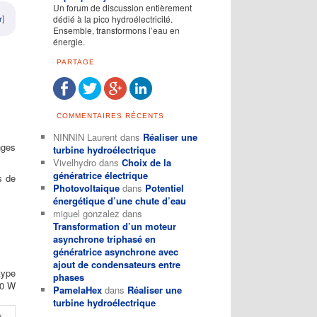
Un forum de discussion entièrement
r
]
dédié à la pico hydroélectricité.
Ensemble, transformons l’eau en
énergie.
PARTAGE
COMMENTAIRES RÉCENTS
NINNIN Laurent
dans
Réaliser une
nges
turbine hydroélectrique
Vivelhydro
dans
Choix de la
génératrice électrique
s de
Photovoltaique
dans
Potentiel
énergétique d’une chute d’eau
miguel gonzalez
dans
Transformation d’un moteur
asynchrone triphasé en
génératrice asynchrone avec
ajout de condensateurs entre
type
phases
00 W
PamelaHex
dans
Réaliser une
turbine hydroélectrique